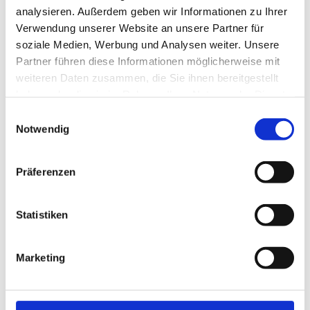
wirklich zusammen?
analysieren. Außerdem geben wir Informationen zu Ihrer
Verwendung unserer Website an unsere Partner für
Continue reading
soziale Medien, Werbung und Analysen weiter. Unsere
Partner führen diese Informationen möglicherweise mit
weiteren Daten zusammen, die Sie ihnen bereitgestellt
haben oder die sie im Rahmen Ihrer Nutzung der Dienste
gesammelt haben.
Einwilligungsauswahl
Notwendig
Präferenzen
Statistiken
Intimität
,
Kommunikation
Marketing
Die 5 Sprachen der Liebe:
Wie ihr euch wirklich
gesehen und verstanden
fühlt