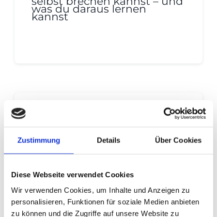
selbst brechen kannst – und
was du daraus lernen
kannst
Continue reading
Zustimmung
Details
Über Cookies
Diese Webseite verwendet Cookies
Erotik
,
Intimität
Wir verwenden Cookies, um Inhalte und Anzeigen zu
personalisieren, Funktionen für soziale Medien anbieten
Das Dreieck der Liebe nach
Sternberg: Was hält Paare
zu können und die Zugriffe auf unsere Website zu