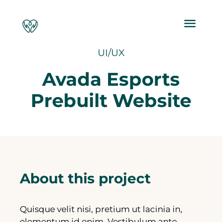
Zum
Inhalt
Togg
springen
Navi
UI/UX
Einzel- & Paarberatung
Avada Esports
Prebuilt Website
Über mich
Ressourcen
Kontakt
About this project
Quisque velit nisi, pretium ut lacinia in,
elementum id enim. Vestibulum ante